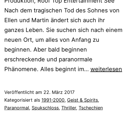
Produktion, Roof Top Entertainment See
Nach dem tragischen Tod des Sohnes von
Ellen und Martin ändert sich auch ihr
ganzes Leben. Sie suchen sich nach einem
neuen Ort, um alles von Anfang zu
beginnen. Aber bald beginnen
erschreckende und paranormale
7
Phänomene. Alles beginnt im…
weiterlesen
Days
to
Veröffentlicht am
22. März 2017
Live
Kategorisiert als
1991-2000
,
Geist & Spirits
,
(2000)
Paranormal
,
Spukschloss
,
Thriller
,
Tschechien