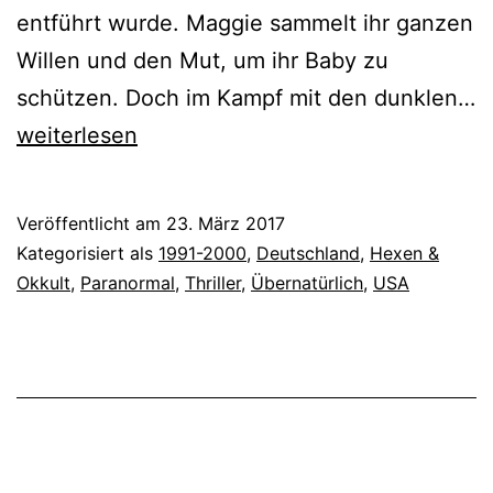
entführt wurde. Maggie sammelt ihr ganzen
Willen und den Mut, um ihr Baby zu
schützen. Doch im Kampf mit den dunklen…
Die
weiterlesen
Prophezeiung
(2000)
Veröffentlicht am
23. März 2017
Kategorisiert als
1991-2000
,
Deutschland
,
Hexen &
Okkult
,
Paranormal
,
Thriller
,
Übernatürlich
,
USA