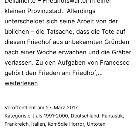
Dellamorte – Friedhofswärter in einer
kleinen Provinzstadt. Allerdings
unterscheidet sich seine Arbeit von der
üblichen – die Tatsache, dass die Tote auf
diesem Friedhof aus unbekannten Gründen
nach einer Woche erwachen und die Gräber
verlassen. Zu den Aufgaben von Francesco
The
gehört den Frieden am Friedhof,…
Cemetery
weiterlesen
Man
(1994)
Veröffentlicht am
27. März 2017
Kategorisiert als
1991-2000
,
Deutschland
,
Fantastik
,
Frankreich
,
Italien
,
Komödie Horror
,
Untoten