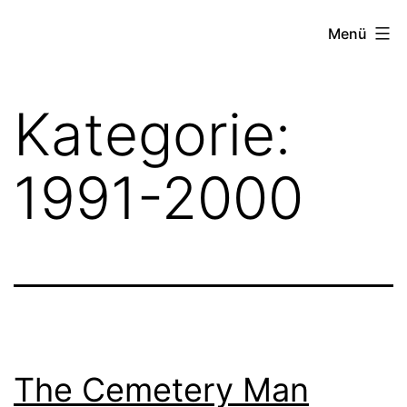
Zum
Beste
Menü
Inhalt
Horrorfilme
springen
-
Kategorie:
Horror
Genres
1991-2000
Paranormal,
Psycho
Slasher
&
Monster
The Cemetery Man