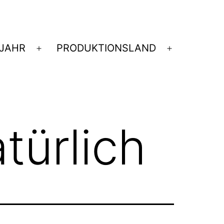
JAHR
PRODUKTIONSLAND
nü
Menü
Menü
nen
öffnen
öffnen
türlich