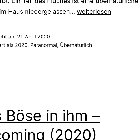
irbt. Ein Teil des Fluches ist eine übernatürliche
Der
h im Haus niedergelassen…
weiterlesen
Fluch
–
icht am
21. April 2020
The
ert als
2020
,
Paranormal
,
Übernatürlich
Grudge
(2020)
 Böse in ihm –
oming (2020)