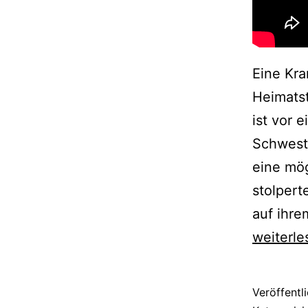
Eine Kra
Heimatst
ist vor 
Schweste
eine mö
stolpert
auf ihre
weiterle
Veröffentl