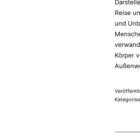
Darstell
Reise u
und Unbe
Menschen
verwande
Körper v
Außenwel
Veröffentl
Kategorisi