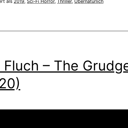
ert als
2019
,
Sci-Fi Horror
,
Thriller
,
Übernatürlich
 Fluch – The Grudg
20)