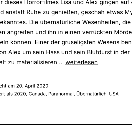
er dieses Horrorfilmes Lisa und Alex gingen auf
nd anstatt Ruhe zu genießen, geschah etwas My
kanntes. Die übernatürliche Wesenheiten, die
 angreifen und ihn in einen verrückten Mörde
ln können. Einer der gruseligsten Wesens ben
on Alex um sein Hass und sein Blutdurst in der
Das
t zu materialisieren.…
weiterlesen
Böse
in
icht am
20. April 2020
ihm
ert als
2020
,
Canada
,
Paranormal
,
Übernatürlich
,
USA
–
Becoming
(2020)