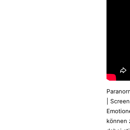
Paranorm
| Screen
Emotione
können 