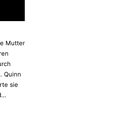
re Mutter
ren
urch
. Quinn
te sie
Countdown
od…
(2019)