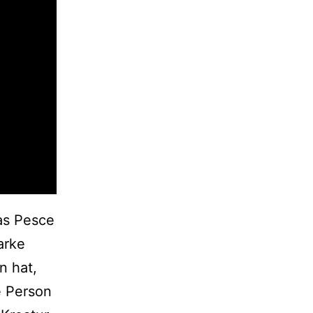
as Pesce
arke
n hat,
 Person