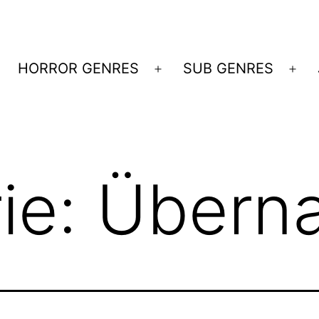
HORROR GENRES
SUB GENRES
Menü
Me
öffnen
öff
ie:
Überna