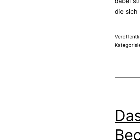
dabei st
die sic
Veröffentl
Kategorisi
Das
Bec