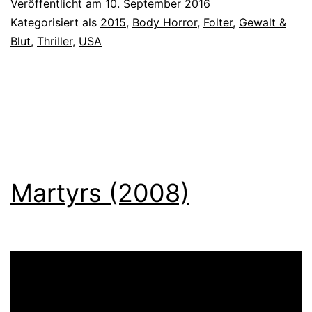
Veröffentlicht am
10. September 2016
(2015)
Kategorisiert als
2015
,
Body Horror
,
Folter
,
Gewalt &
Blut
,
Thriller
,
USA
Martyrs (2008)