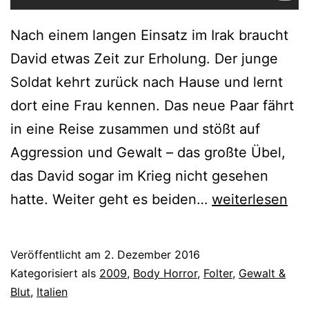
Nach einem langen Einsatz im Irak braucht
David etwas Zeit zur Erholung. Der junge
Soldat kehrt zurück nach Hause und lernt
dort eine Frau kennen. Das neue Paar fährt
in eine Reise zusammen und stößt auf
Aggression und Gewalt – das großte Übel,
das David sogar im Krieg nicht gesehen
In
hatte. Weiter geht es beiden…
weiterlesen
der
Gewalt
Veröffentlicht am
2. Dezember 2016
des
Kategorisiert als
2009
,
Body Horror
,
Folter
,
Gewalt &
Bösen
Blut
,
Italien