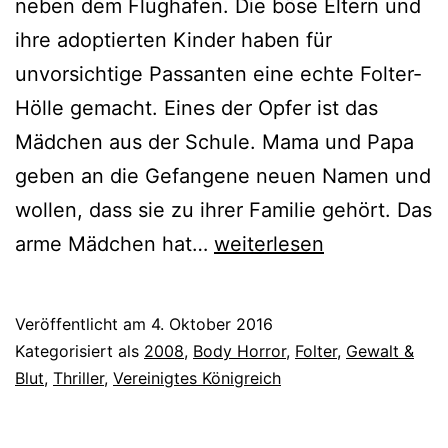
neben dem Flughafen. Die böse Eltern und
ihre adoptierten Kinder haben für
unvorsichtige Passanten eine echte Folter-
Hölle gemacht. Eines der Opfer ist das
Mädchen aus der Schule. Mama und Papa
geben an die Gefangene neuen Namen und
wollen, dass sie zu ihrer Familie gehört. Das
Mum
arme Mädchen hat…
weiterlesen
&
Dad
Veröffentlicht am
4. Oktober 2016
(2008)
Kategorisiert als
2008
,
Body Horror
,
Folter
,
Gewalt &
Blut
,
Thriller
,
Vereinigtes Königreich