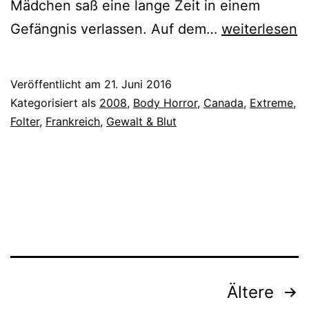
Mädchen saß eine lange Zeit in einem
Martyrs
Gefängnis verlassen. Auf dem…
weiterlesen
(2008)
Veröffentlicht am
21. Juni 2016
Kategorisiert als
2008
,
Body Horror
,
Canada
,
Extreme
,
Folter
,
Frankreich
,
Gewalt & Blut
Beitragsnavigation
Ältere