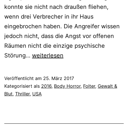
konnte sie nicht nach draußen fliehen,
wenn drei Verbrecher in ihr Haus
eingebrochen haben. Die Angreifer wissen
jedoch nicht, dass die Angst vor offenen
Räumen nicht die einzige psychische
Deadly
Störung…
weiterlesen
Home
2016
Veröffentlicht am
25. März 2017
Kategorisiert als
2016
,
Body Horror
,
Folter
,
Gewalt &
Blut
,
Thriller
,
USA