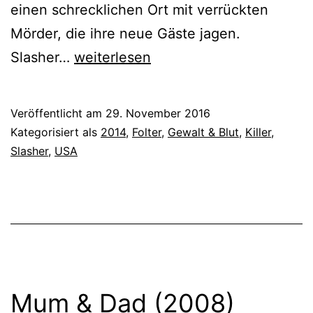
einen schrecklichen Ort mit verrückten
Mörder, die ihre neue Gäste jagen.
Trailer
Slasher…
weiterlesen
Park
of
Veröffentlicht am
29. November 2016
Terror
Kategorisiert als
2014
,
Folter
,
Gewalt & Blut
,
Killer
,
(2008)
Slasher
,
USA
Mum & Dad (2008)