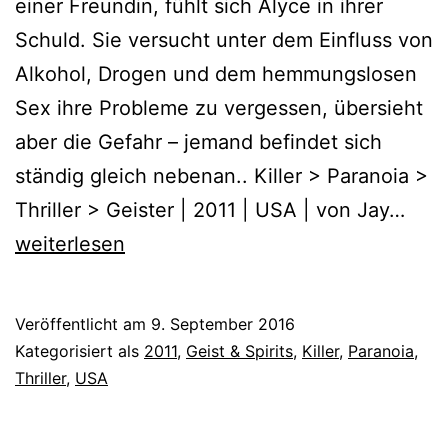
einer Freundin, fühlt sich Alyce in ihrer
Schuld. Sie versucht unter dem Einfluss von
Alkohol, Drogen und dem hemmungslosen
Sex ihre Probleme zu vergessen, übersieht
aber die Gefahr – jemand befindet sich
ständig gleich nebenan.. Killer > Paranoia >
Alyc
Thriller > Geister | 2011 | USA | von Jay…
–
weiterlesen
Auß
Kont
Veröffentlicht am
9. September 2016
(201
Kategorisiert als
2011
,
Geist & Spirits
,
Killer
,
Paranoia
,
Thriller
,
USA