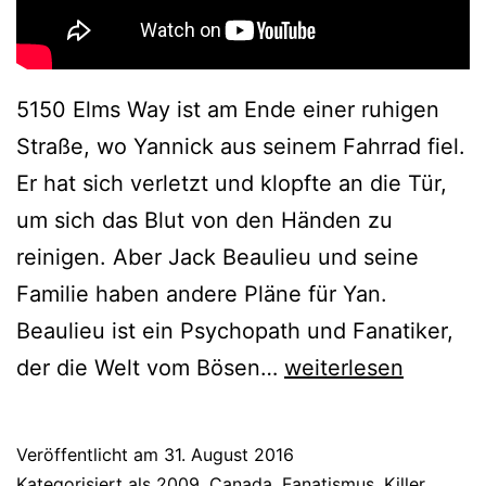
5150 Elms Way ist am Ende einer ruhigen
Straße, wo Yannick aus seinem Fahrrad fiel.
Er hat sich verletzt und klopfte an die Tür,
um sich das Blut von den Händen zu
reinigen. Aber Jack Beaulieu und seine
Familie haben andere Pläne für Yan.
Beaulieu ist ein Psychopath und Fanatiker,
Spiel
der die Welt vom Bösen…
weiterlesen
um
dein
Veröffentlicht am
31. August 2016
Leben
Kategorisiert als
2009
,
Canada
,
Fanatismus
,
Killer
,