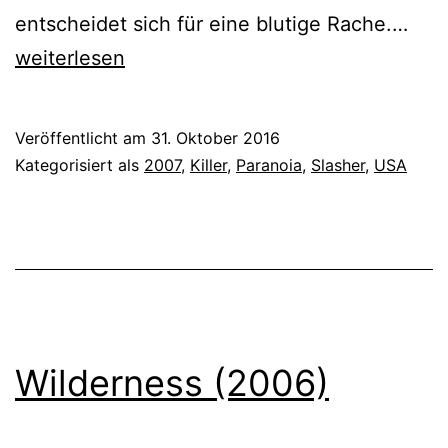
Hal
entscheidet sich für eine blutige Rache.…
(20
weiterlesen
Veröffentlicht am
31. Oktober 2016
Kategorisiert als
2007
,
Killer
,
Paranoia
,
Slasher
,
USA
Wilderness (2006)