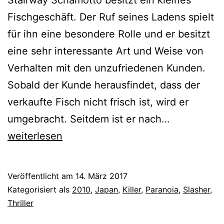
Stairway Schamotto besitzt ein kleines
Fischgeschäft. Der Ruf seines Ladens spielt
für ihn eine besondere Rolle und er besitzt
eine sehr interessante Art und Weise von
Verhalten mit den unzufriedenen Kunden.
Sobald der Kunde herausfindet, dass der
verkaufte Fisch nicht frisch ist, wird er
Cold
umgebracht. Seitdem ist er nach…
Fish
weiterlesen
(2010)
Veröffentlicht am
14. März 2017
Kategorisiert als
2010
,
Japan
,
Killer
,
Paranoia
,
Slasher
,
Thriller