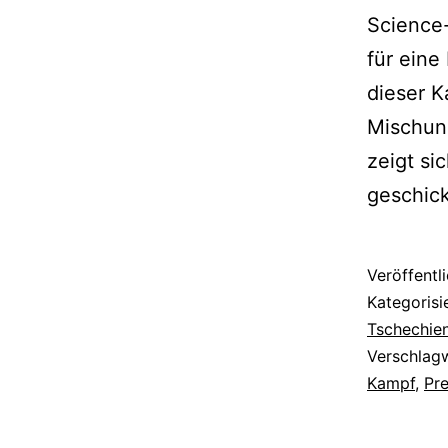
Science
für eine
dieser K
Mischung
zeigt si
geschic
Veröffentl
Kategorisi
Tschechie
Verschlag
Kampf
,
Pr