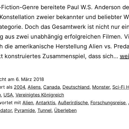
-Fiction-Genre bereitete Paul W.S. Anderson d
 Konstellation zweier bekannter und beliebter 
ategorie. Doch das Gesamtwerk ist nicht nur ei
 aus zwei unabhängig erfolgreichen Filmen. V
ch die amerikanische Herstellung Alien vs. Preda
Ali
kt konstruiertes Zusammenspiel, dass sich…
wei
vs.
Pre
icht am
6. März 2018
(20
ert als
2004
,
Aliens
,
Canada
,
Deutschland
,
Monster
,
Sci-Fi 
n
,
USA
,
Vereinigtes Königreich
wortet mit
Alien
,
Antarktis
,
Außerirdische
,
Forschungsreise
,
edator
,
Pyramide
,
Tunnel
,
Überleben