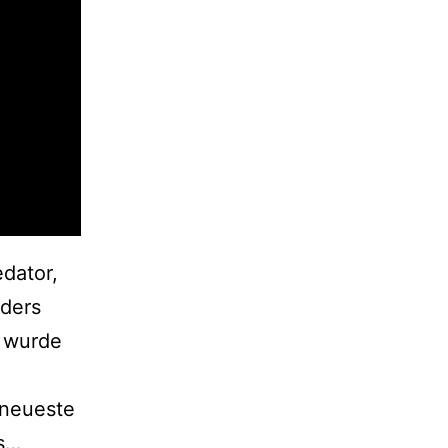
dator,
nders
7 wurde
 neueste
The
rs…