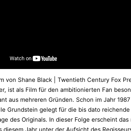
lm von Shane Black | Twentieth Century Fox Pre
er, ist als Film für den ambitionierten Fan beso
sant aus mehreren Gründen. Schon im Jahr 198
lle Grundstein gelegt für die bis dato reichende
ge des Originals. In dieser Folge erscheint das
 diesem Jahr unter der Aufsicht des Regisseu