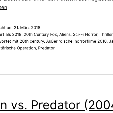
sen
icht am
21. März 2018
ert als
2018
,
20th Century Fox
,
Aliens
,
Sci-Fi Horror
,
Thriller
wortet mit
20th century
,
Außerirdische
,
horrorfilme 2018
,
J
itärische Operation
,
Predator
en vs. Predator (200