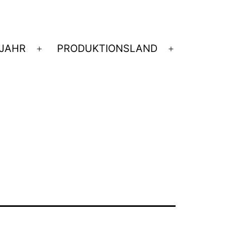
JAHR
PRODUKTIONSLAND
nü
Menü
Menü
nen
öffnen
öffnen