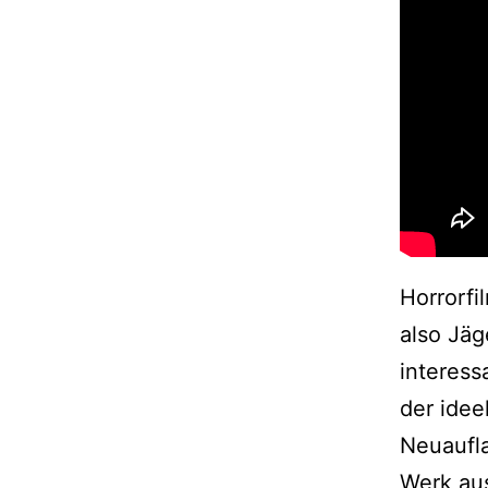
Horrorfi
also Jäg
interes
der idee
Neuaufla
Werk aus