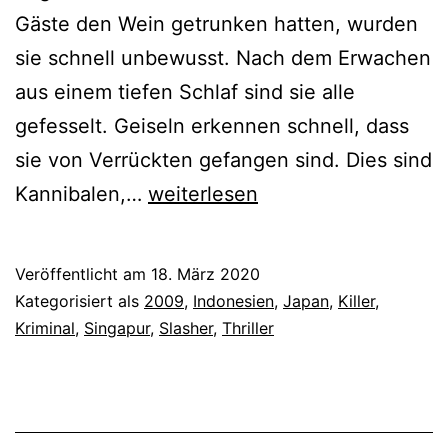
Gäste den Wein getrunken hatten, wurden
sie schnell unbewusst. Nach dem Erwachen
aus einem tiefen Schlaf sind sie alle
gefesselt. Geiseln erkennen schnell, dass
sie von Verrückten gefangen sind. Dies sind
Macabre
Kannibalen,…
weiterlesen
(2009)
Veröffentlicht am
18. März 2020
Kategorisiert als
2009
,
Indonesien
,
Japan
,
Killer
,
Kriminal
,
Singapur
,
Slasher
,
Thriller