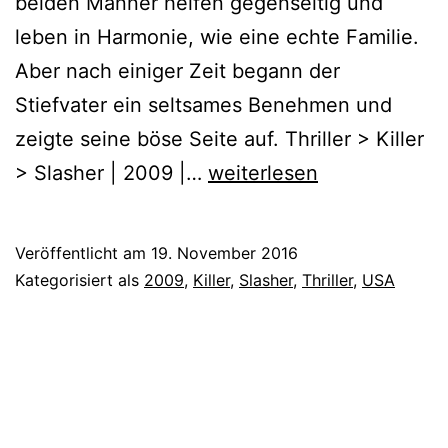
beiden Männer helfen gegenseitig und
leben in Harmonie, wie eine echte Familie.
Aber nach einiger Zeit begann der
Stiefvater ein seltsames Benehmen und
zeigte seine böse Seite auf. Thriller > Killer
Stepfather
> Slasher | 2009 |…
weiterlesen
(2009)
Veröffentlicht am
19. November 2016
Kategorisiert als
2009
,
Killer
,
Slasher
,
Thriller
,
USA