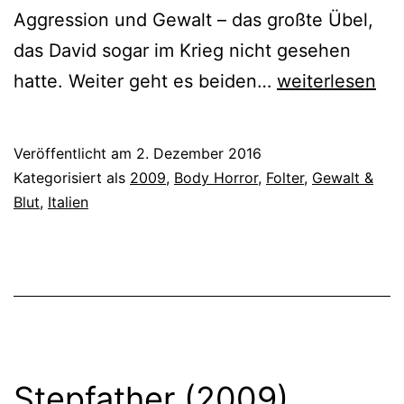
Aggression und Gewalt – das großte Übel,
das David sogar im Krieg nicht gesehen
In
hatte. Weiter geht es beiden…
weiterlesen
der
Gewalt
Veröffentlicht am
2. Dezember 2016
des
Kategorisiert als
2009
,
Body Horror
,
Folter
,
Gewalt &
Bösen
Blut
,
Italien
(2009)
Stepfather (2009)