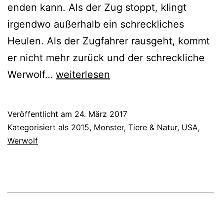
enden kann. Als der Zug stoppt, klingt
irgendwo außerhalb ein schreckliches
Heulen. Als der Zugfahrer rausgeht, kommt
er nicht mehr zurück und der schreckliche
Howl
Werwolf…
weiterlesen
(2015)
Veröffentlicht am
24. März 2017
Kategorisiert als
2015
,
Monster
,
Tiere & Natur
,
USA
,
Werwolf