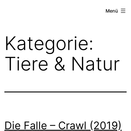
Zum
Beste
Menü
Inhalt
Horrorfilme
springen
-
Kategorie:
Horror
Genres
Tiere & Natur
Paranormal,
Psycho
Slasher
&
Monster
Die Falle – Crawl (2019)