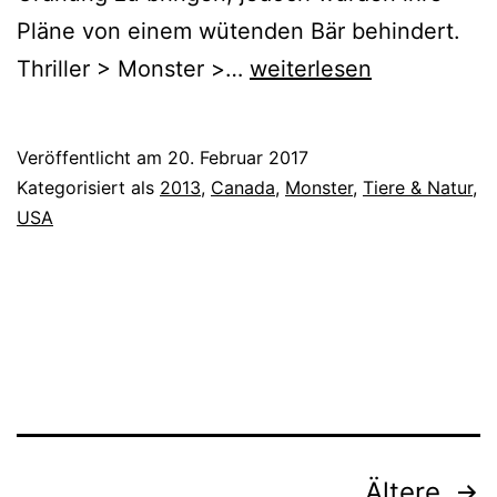
Pläne von einem wütenden Bär behindert.
Hunt
Thriller > Monster >…
weiterlesen
or
Be
Veröffentlicht am
20. Februar 2017
Hunted
Kategorisiert als
2013
,
Canada
,
Monster
,
Tiere & Natur
,
(2013)
USA
Beitragsnavigation
Ältere