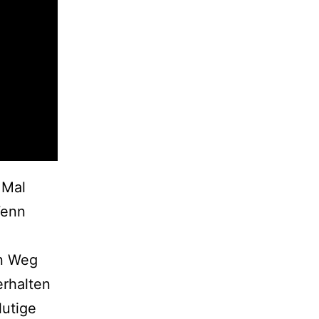
 Mal
Wenn
en Weg
erhalten
lutige