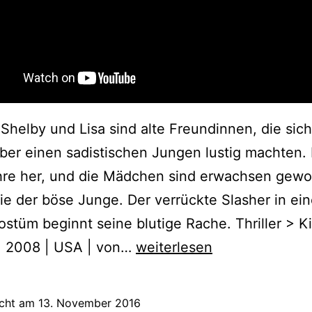
 Shelby und Lisa sind alte Freundinnen, die sich
ber einen sadistischen Jungen lustig machten. E
ahre her, und die Mädchen sind erwachsen gewo
e der böse Junge. Der verrückte Slasher in ei
stüm beginnt seine blutige Rache. Thriller > Ki
Amusement
 | 2008 | USA | von…
weiterlesen
(2008)
icht am
13. November 2016