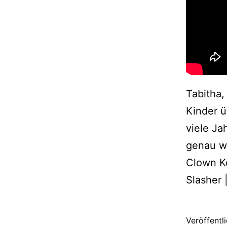
Tabitha,
Kinder ü
viele J
genau wi
Clown Ko
Slasher
Veröffentl