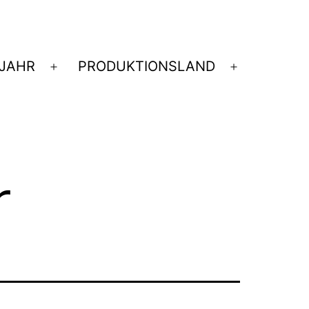
JAHR
PRODUKTIONSLAND
nü
Menü
Menü
nen
öffnen
öffnen
r