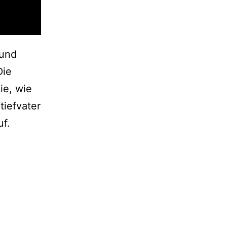
 und
Die
ie, wie
tiefvater
uf.