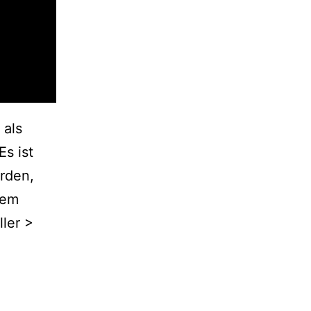
 als
s ist
rden,
nem
ller >