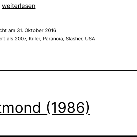
Halloween
…
weiterlesen
(2007)
icht am
31. Oktober 2016
ert als
2007
,
Killer
,
Paranoia
,
Slasher
,
USA
tmond (1986)