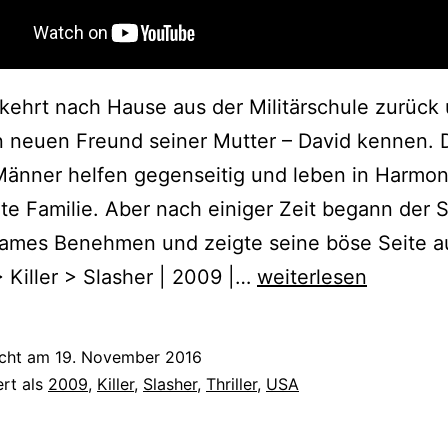
kehrt nach Hause aus der Militärschule zurück
n neuen Freund seiner Mutter – David kennen. 
änner helfen gegenseitig und leben in Harmon
te Familie. Aber nach einiger Zeit begann der S
sames Benehmen und zeigte seine böse Seite a
Stepfather
 > Killer > Slasher | 2009 |…
weiterlesen
(2009)
icht am
19. November 2016
ert als
2009
,
Killer
,
Slasher
,
Thriller
,
USA