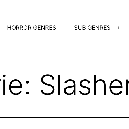
HORROR GENRES
SUB GENRES
Menü
Me
öffnen
öff
ie:
Slashe