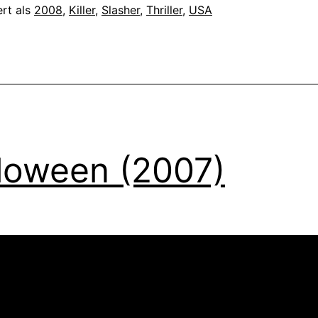
ert als
2008
,
Killer
,
Slasher
,
Thriller
,
USA
loween (2007)