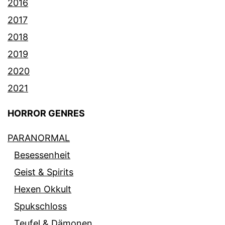
2016
2017
2018
2019
2020
2021
HORROR GENRES
PARANORMAL
Besessenheit
Geist & Spirits
Hexen Okkult
Spukschloss
Teufel & Dämonen