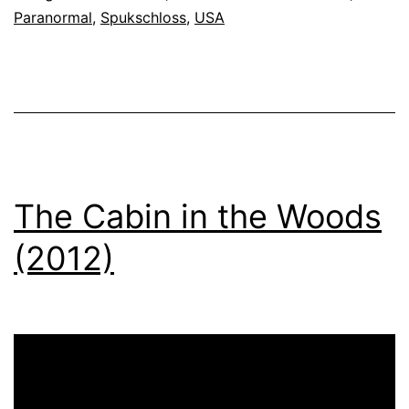
the
Paranormal
,
Spukschloss
,
USA
Street
(2012)
The Cabin in the Woods
(2012)