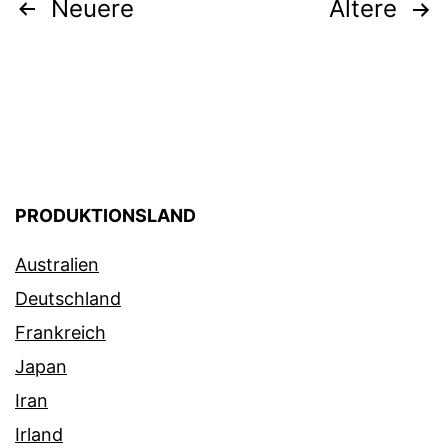
Beitragsnavigation
Neuere
Ältere
PRODUKTIONSLAND
Australien
Deutschland
Frankreich
Japan
Iran
Irland