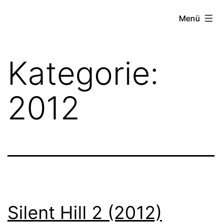
Zum
Beste
Menü
Inhalt
Horrorfilme
springen
-
Kategorie:
Horror
Genres
2012
Paranormal,
Psycho
Slasher
&
Monster
Silent Hill 2 (2012)