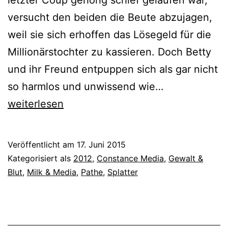
letzter Coup gehörig schief gelaufen war,
versucht den beiden die Beute abzujagen,
weil sie sich erhoffen das Lösegeld für die
Millionärstochter zu kassieren. Doch Betty
und ihr Freund entpuppen sich als gar nicht
No
so harmlos und unwissend wie…
One
weiterlesen
Lives
–
Veröffentlicht am
17. Juni 2015
Keiner
Kategorisiert als
2012
,
Constance Media
,
Gewalt &
überlebt!
Blut
,
Milk & Media
,
Pathe
,
Splatter
(2012)