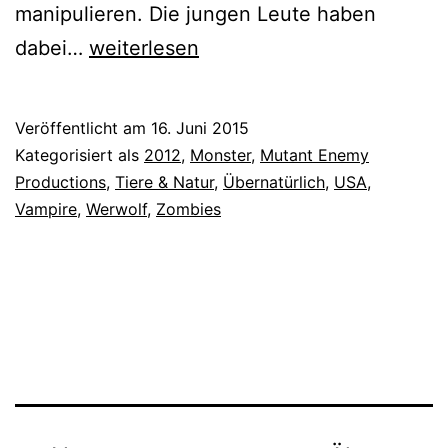
manipulieren. Die jungen Leute haben
The
dabei…
weiterlesen
Cabin
in
Veröffentlicht am
16. Juni 2015
the
Kategorisiert als
2012
,
Monster
,
Mutant Enemy
Woods
Productions
,
Tiere & Natur
,
Übernatürlich
,
USA
,
Vampire
,
Werwolf
,
Zombies
(2012)