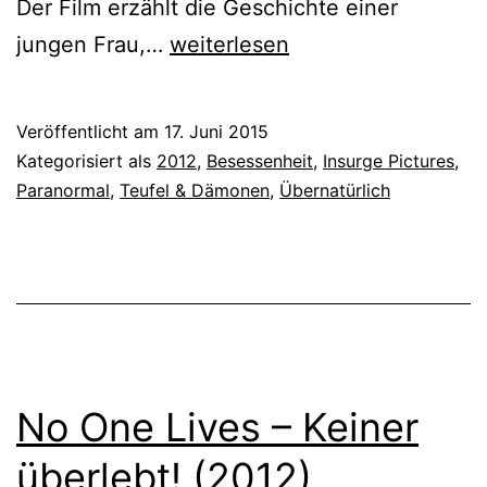
Der Film erzählt die Geschichte einer
The
jungen Frau,…
weiterlesen
Devil
Inside
Veröffentlicht am
17. Juni 2015
(2012)
Kategorisiert als
2012
,
Besessenheit
,
Insurge Pictures
,
Paranormal
,
Teufel & Dämonen
,
Übernatürlich
No One Lives – Keiner
überlebt! (2012)