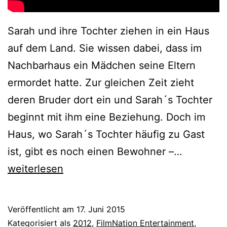
Sarah und ihre Tochter ziehen in ein Haus
auf dem Land. Sie wissen dabei, dass im
Nachbarhaus ein Mädchen seine Eltern
ermordet hatte. Zur gleichen Zeit zieht
deren Bruder dort ein und Sarah´s Tochter
beginnt mit ihm eine Beziehung. Doch im
Haus, wo Sarah´s Tochter häufig zu Gast
House
ist, gibt es noch einen Bewohner –…
at
weiterlesen
the
End
Veröffentlicht am
17. Juni 2015
of
Kategorisiert als
2012
,
FilmNation Entertainment
,