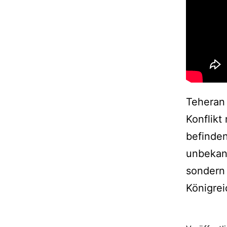
Teheran 
Konflikt
befinden
unbekann
sondern 
Königrei