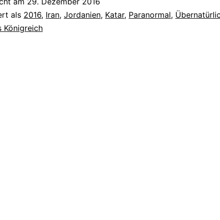
icht am
29. Dezember 2016
(2016)
ert als
2016
,
Iran
,
Jordanien
,
Katar
,
Paranormal
,
Übernatürli
s Königreich