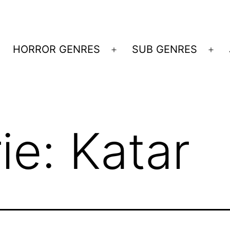
HORROR GENRES
SUB GENRES
Menü
Me
öffnen
öff
ie:
Katar