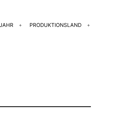
JAHR
PRODUKTIONSLAND
nü
Menü
Menü
nen
öffnen
öffnen