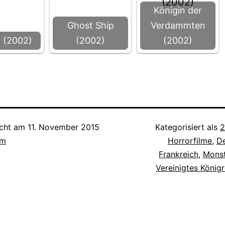
Königin der
Ghost Ship
Verdammten
 (2002)
(2002)
(2002)
icht am
11. November 2015
Kategorisiert als
2
lm
Horrorfilme
,
D
Frankreich
,
Monst
Vereinigtes Königr