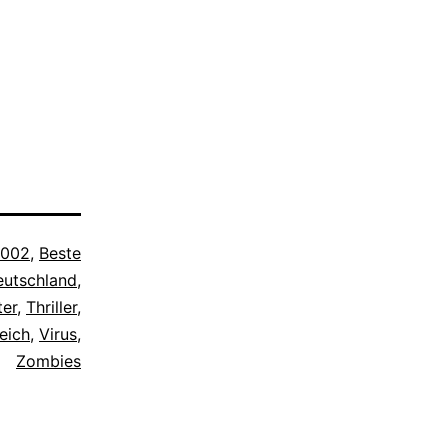
002
,
Beste
eutschland
,
er
,
Thriller
,
eich
,
Virus
,
Zombies