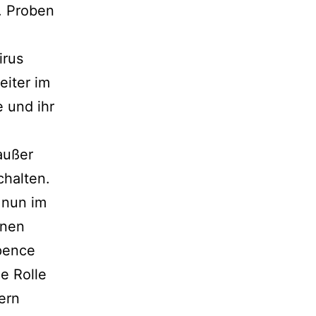
n. Proben
irus
eiter im
 und ihr
außer
halten.
 nun im
enen
pence
e Rolle
ern