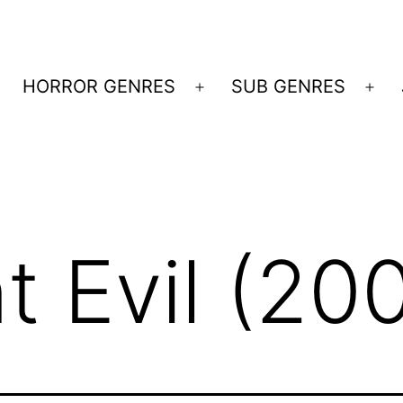
HORROR GENRES
SUB GENRES
Menü
Me
öffnen
öff
t Evil (20