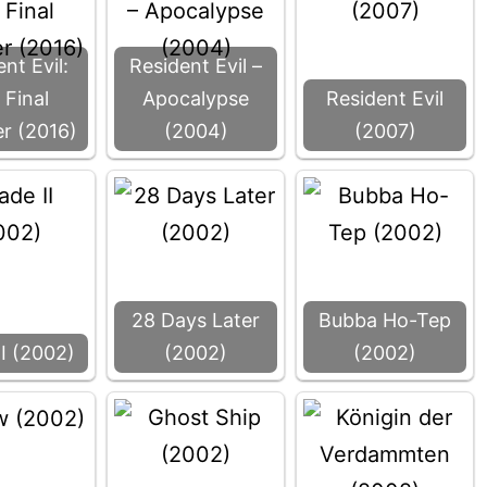
nt Evil:
Resident Evil –
 Final
Apocalypse
Resident Evil
r (2016)
(2004)
(2007)
28 Days Later
Bubba Ho-Tep
II (2002)
(2002)
(2002)