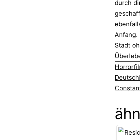
durch di
geschaff
ebenfall
Anfang. 
Stadt o
Überleb
Horrorfi
Deutsch
Constant
ähn