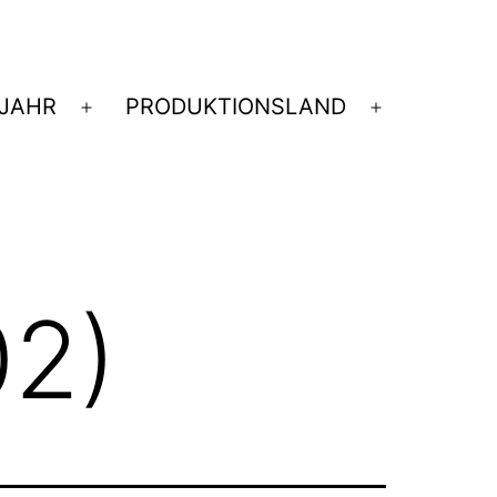
JAHR
PRODUKTIONSLAND
nü
Menü
Menü
nen
öffnen
öffnen
02)