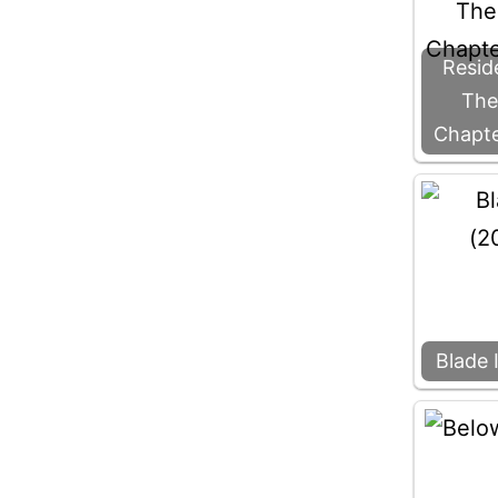
Reside
The
Chapte
Blade 