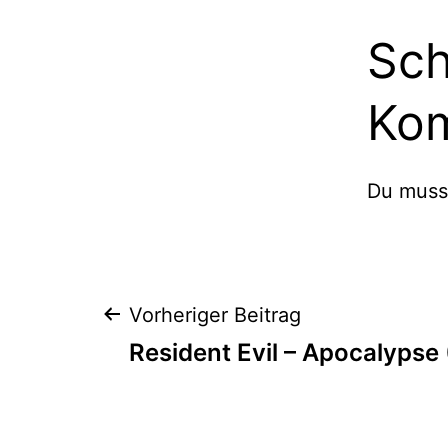
Sch
Ko
Du mus
Beitragsnaviga
Vorheriger Beitrag
Resident Evil – Apocalypse