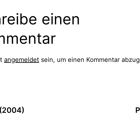
reibe einen
mmentar
st
angemeldet
sein, um einen Kommentar abzug
tion
 (2004)
P