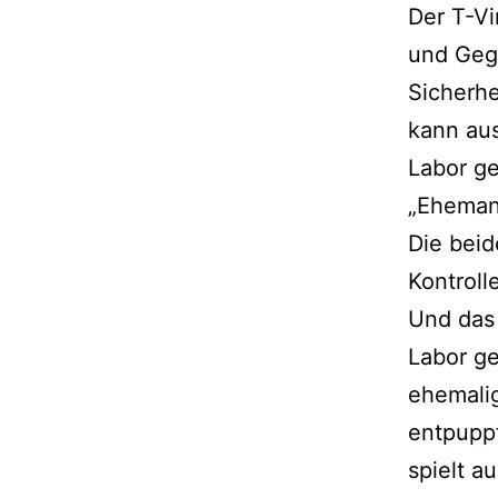
Der T-Vi
und Geg
Sicherhe
kann aus
Labor ge
„Eheman
Die bei
Kontrol
Und das 
Labor g
ehemali
entpuppt
spielt a