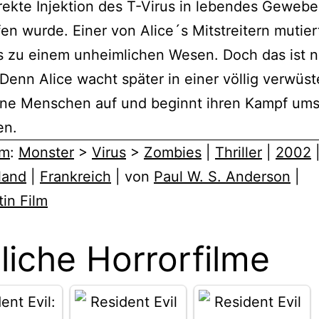
rekte Injektion des T-Virus in lebendes Gewebe
en wurde. Einer von Alice´s Mitstreitern mutier
s zu einem unheimlichen Wesen. Doch das ist n
Denn Alice wacht später in einer völlig verwüs
hne Menschen auf und beginnt ihren Kampf um
en.
lm
:
Monster
>
Virus
>
Zombies
|
Thriller
|
2002
land
|
Frankreich
| von
Paul W. S. Anderson
|
in Film
liche Horrorfilme