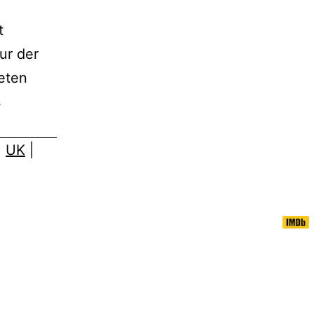
t
ur der
teten
s
|
UK
|