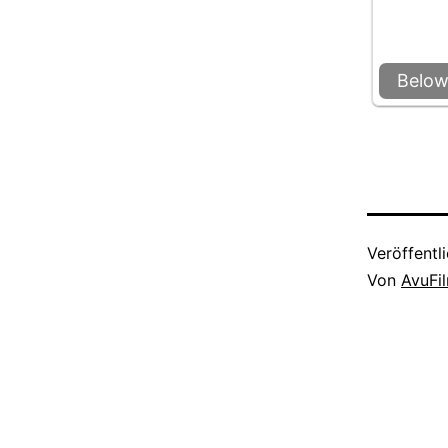
Below
Veröffentl
Von
AvuFi