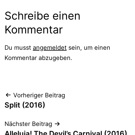
Schreibe einen
Kommentar
Du musst
angemeldet
sein, um einen
Kommentar abzugeben.
Beitragsnavigation
Vorheriger Beitrag
Split (2016)
Nächster Beitrag
Alleluia! The Devil’s Carnival (2016)