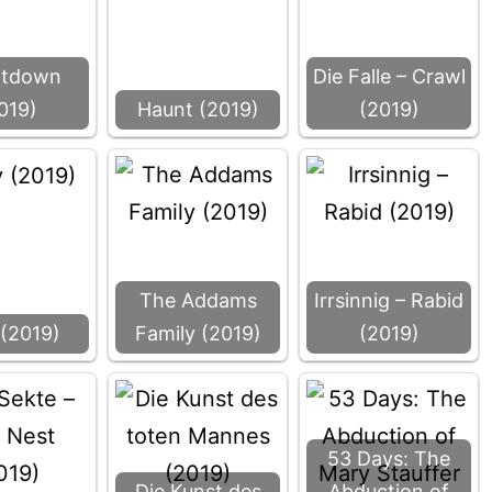
ntdown
Die Falle – Crawl
019)
Haunt (2019)
(2019)
The Addams
Irrsinnig – Rabid
 (2019)
Family (2019)
(2019)
53 Days: The
Die Kunst des
Abduction of