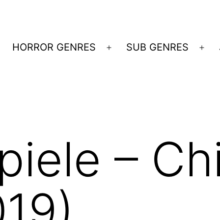
HORROR GENRES
SUB GENRES
Menü
Me
öffnen
öff
iele – Chi
019)