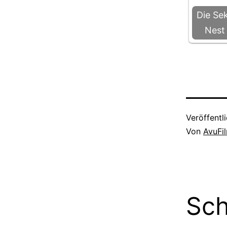
Die Se
Nest
Veröffentl
Von
AvuFi
Sch