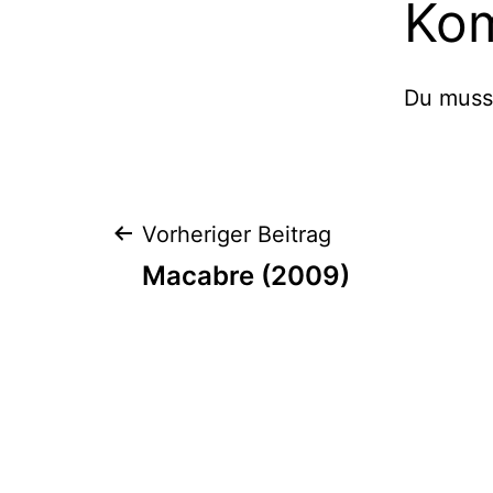
Ko
Du mus
Beitragsnaviga
Vorheriger Beitrag
Macabre (2009)