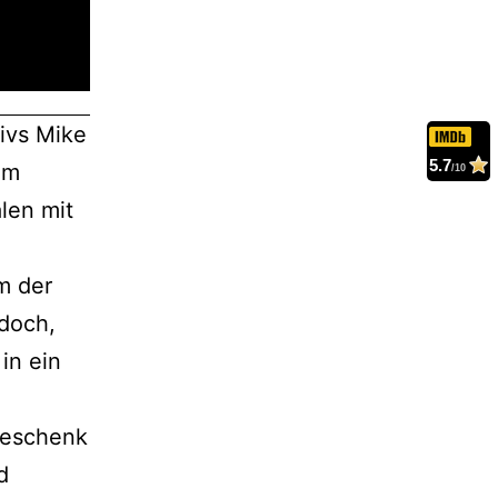
tivs Mike
5.7
em
/10
len mit
m der
edoch,
in ein
Geschenk
d