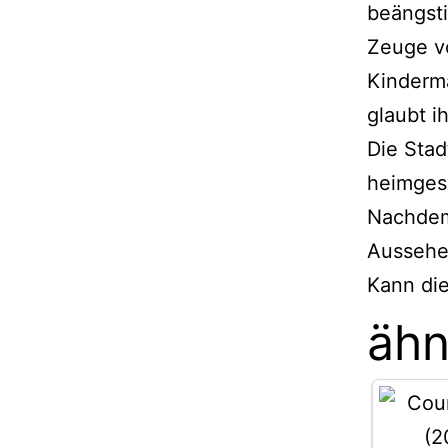
beängsti
Zeuge v
Kindermä
glaubt i
Die Stad
heimgesu
Nachdem
Aussehe
Kann die
ähn