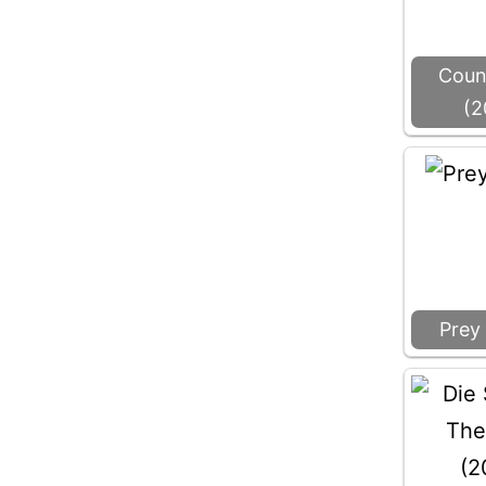
Cou
(2
Prey