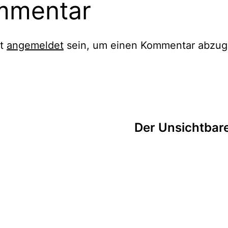
mmentar
st
angemeldet
sein, um einen Kommentar abzug
tion
Der Unsichtbare