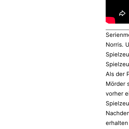
Serienmö
Norris. 
Spielzeu
Spielze
Als der 
Mörder s
vorher e
Spielze
Nachdem
erhalten