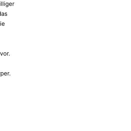
lliger
das
ie
vor.
per.