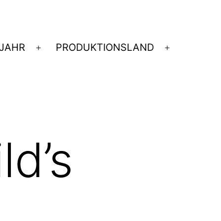
JAHR
PRODUKTIONSLAND
nü
Menü
Menü
nen
öffnen
öffnen
ld’s