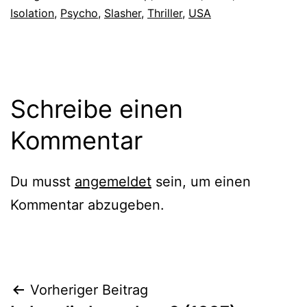
Isolation
,
Psycho
,
Slasher
,
Thriller
,
USA
Schreibe einen
Kommentar
Du musst
angemeldet
sein, um einen
Kommentar abzugeben.
Beitragsnavigation
Vorheriger Beitrag