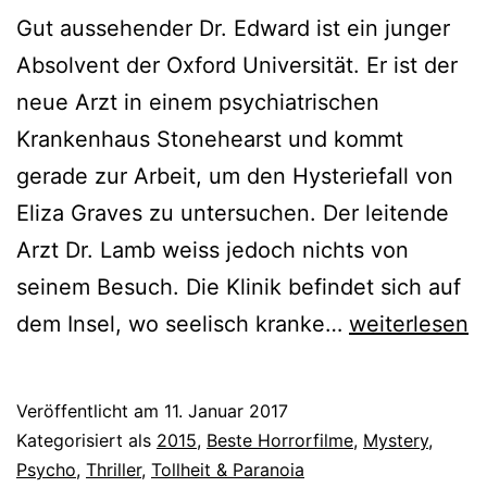
Gut aussehender Dr. Edward ist ein junger
Absolvent der Oxford Universität. Er ist der
neue Arzt in einem psychiatrischen
Krankenhaus Stonehearst und kommt
gerade zur Arbeit, um den Hysteriefall von
Eliza Graves zu untersuchen. Der leitende
Arzt Dr. Lamb weiss jedoch nichts von
seinem Besuch. Die Klinik befindet sich auf
Diese
dem Insel, wo seelisch kranke…
weiterlesen
Mauern
wirst
Veröffentlicht am
11. Januar 2017
du
Kategorisiert als
2015
,
Beste Horrorfilme
,
Mystery
,
nie
Psycho
,
Thriller
,
Tollheit & Paranoia