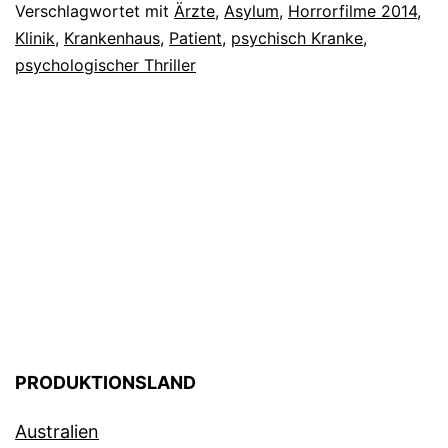
Verschlagwortet mit
Ärzte
,
Asylum
,
Horrorfilme 2014
,
verlassen
Klinik
,
Krankenhaus
,
Patient
,
psychisch Kranke
,
–
psychologischer Thriller
Stonehearst
Asylum
(2015)
PRODUKTIONSLAND
Australien