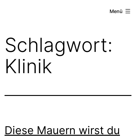
Zum
Beste
Menü
Inhalt
Horrorfilme
springen
-
Schlagwort:
Horror
Genres
Klinik
Paranormal,
Psycho
Slasher
&
Monster
Diese Mauern wirst du