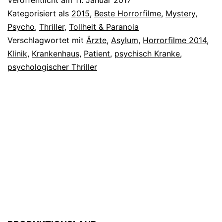
du
Kategorisiert als
2015
,
Beste Horrorfilme
,
Mystery
,
nie
Psycho
,
Thriller
,
Tollheit & Paranoia
Verschlagwortet mit
Ärzte
,
Asylum
,
Horrorfilme 2014
,
verlassen
Klinik
,
Krankenhaus
,
Patient
,
psychisch Kranke
,
–
psychologischer Thriller
Stonehearst
Asylum
(2015)