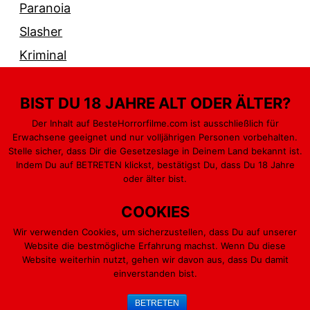
Paranoia
Slasher
Kriminal
BIST DU 18 JAHRE ALT ODER ÄLTER?
Der Inhalt auf BesteHorrorfilme.com ist ausschließlich für
Erwachsene geeignet und nur volljährigen Personen vorbehalten.
PARANORMAL
GEWALT & BLUT
MONSTER
Stelle sicher, dass Dir die Gesetzeslage in Deinem Land bekannt ist.
Indem Du auf BETRETEN klickst, bestätigst Du, dass Du 18 Jahre
PSYCHO
KILLER
oder älter bist.
COOKIES
Wir verwenden Cookies, um sicherzustellen, dass Du auf unserer
Website die bestmögliche Erfahrung machst. Wenn Du diese
Stolz präsentiert von
WordPress
.
Website weiterhin nutzt, gehen wir davon aus, dass Du damit
einverstanden bist.
BETRETEN